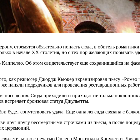
рону, стремятся обязательно попасть сюда, в обитель романти
олько в начале XX столетия, но с тех пор желающих побывать зде
ь Каппелло. Об этом свидетельствует еще сохранившийся на фаса
ого, как режиссер Джордж Кьюкер экранизировал пьесу «Ромео и
 же наняли подрядчиков для проведения реставрационных работ
для посещения. Сюда приходили и приходят не только поклонни
в встречает бронзовая статуя Джульетты.
юбви будет сопутствовать удача. Еще одна легенда связана с балк
и друг другу бессмертными строчками из пьесы, а после поцелу
ых церемоний.
 свидетельство с печатью Ордена Монтекки и Капулетти. Для л