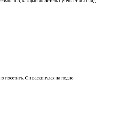
Несомненно, каждый любитель путешествий найд
о посетить. Он раскинулся на подно