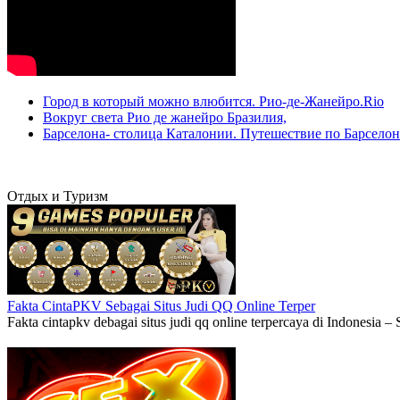
Город в который можно влюбится. Рио-де-Жанейро.Rio
Вокруг света Рио де жанейро Бразилия,
Барселона- столица Каталонии. Путешествие по Барселон
Отдых и Туризм
Fakta CintaPKV Sebagai Situs Judi QQ Online Terper
Fakta cintapkv debagai situs judi qq online terpercaya di Indonesia 