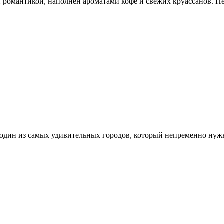
н романтикой, наполнен ароматами кофе и свежих круассанов. 
один из самых удивительных городов, который непременно нужн