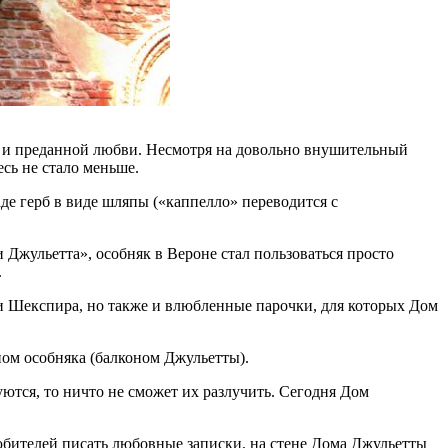
ки и преданной любви. Несмотря на довольно внушительный
сь не стало меньше.
де герб в виде шляпы («каппелло» переводится с
 Джульетта», особняк в Вероне стал пользоваться просто
.
ки Шекспира, но также и влюбленные парочки, для которых Дом
оном особняка (балконом Джульетты).
ются, то ничто не сможет их разлучить. Сегодня Дом
юбителей писать любовные записки, на стене Дома Джульетты