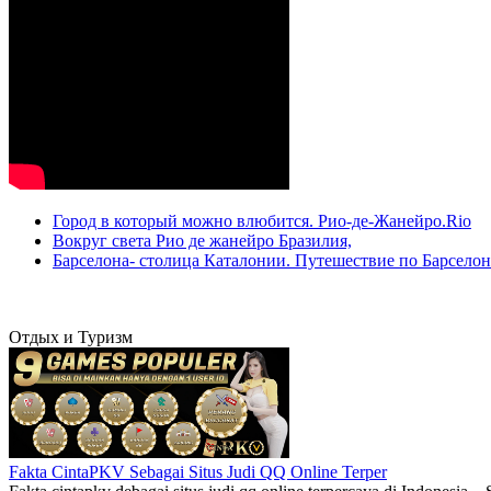
Город в который можно влюбится. Рио-де-Жанейро.Rio
Вокруг света Рио де жанейро Бразилия,
Барселона- столица Каталонии. Путешествие по Барселон
Отдых и Туризм
Fakta CintaPKV Sebagai Situs Judi QQ Online Terper